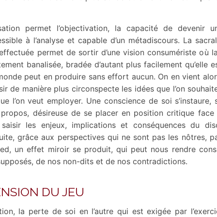
isation permet l’objectivation, la capacité de devenir u
essible à l’analyse et capable d’un métadiscours. La sacral
 effectuée permet de sortir d’une vision consumériste où l
ement banalisée, bradée d’autant plus facilement qu’elle es
monde peut en produire sans effort aucun. On en vient alor
sir de manière plus circonspecte les idées que l’on souhait
ue l’on veut employer. Une conscience de soi s’instaure,
propos, désireuse de se placer en position critique face
saisir les enjeux, implications et conséquences du disc
uite, grâce aux perspectives qui ne sont pas les nôtres, pa
ed, un effet miroir se produit, qui peut nous rendre con
upposés, de nos non-dits et de nos contradictions.
ENSION DU JEU
tion, la perte de soi en l’autre qui est exigée par l’exerc