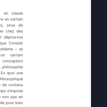
e en classe
re un certain
es, sous de
ier chez des
nt dépourvus
ique. Constat
roblème – et
un certain
conception
a philosophie
. En quoi une
philosophique
ux de contenu
 qui s’impose
u non pas en
lle pour bien