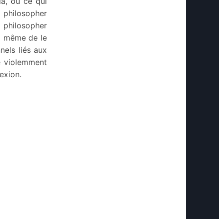
là, ou ce qui
 philosopher
 philosopher
 à même de le
nnels liés aux
é violemment
exion.
ROLE