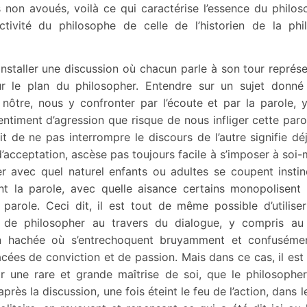
non avoués, voilà ce qui caractérise l’essence du philos
activité du philosophe de celle de l’historien de la phi
installer une discussion où chacun parle à son tour représ
r le plan du philosopher. Entendre sur un sujet donné
 nôtre, nous y confronter par l’écoute et par la parole,
entiment d’agression que risque de nous infliger cette paro
it de ne pas interrompre le discours de l’autre signifie d
’acceptation, ascèse pas toujours facile à s’imposer à soi-m
r avec quel naturel enfants ou adultes se coupent instin
t la parole, avec quelle aisance certains monopolisent
arole. Ceci dit, il est tout de même possible d’utiliser
, de philosopher au travers du dialogue, y compris au
n hachée où s’entrechoquent bruyamment et confusémen
acées de conviction et de passion. Mais dans ce cas, il est 
r une rare et grande maîtrise de soi, que le philosopher
rès la discussion, une fois éteint le feu de l’action, dans 