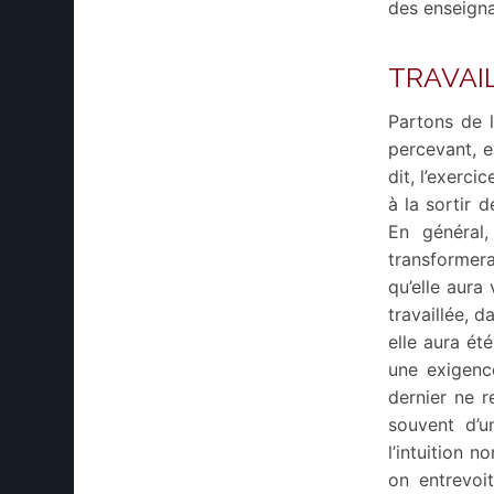
des enseigna
TRAVAIL
Partons de l
percevant, e
dit, l’exerci
à la sortir 
En général,
transformera
qu’elle aura
travaillée, 
elle aura ét
une exigenc
dernier ne r
souvent d’un
l’intuition 
on entrevoit