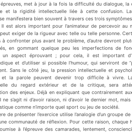
preuves, met à jour à la fois la difficulté du dialogue, la
 et la rigidité intellectuelle liée à cette confusion. La
se manifestera bien souvent à travers ces trois symptômes
 Il est alors important pour l’animateur de percevoir au 
l peut exiger de la rigueur avec telle ou telle personne. Cer
 à confronter plus avant le problème, d’autre devront plut
és, en gommant quelque peu les imperfections de fon
a un aspect éprouvant ; pour cela, il est important d’i
dique et d’utiliser si possible l’humour, qui serviront de “
nt. Sans le côté jeu, la pression intellectuelle et psych
e et la parole peuvent devenir trop difficile à vivre. L
elle du regard extérieur et de la critique, sera att
ion des enjeux. Déjà en expliquant que contrairement aux
il ne s’agit ni d’avoir raison, ni d’avoir le dernier mot, mai
tique comme n’importe quel sport ou jeu de société.
re de présenter l’exercice utilise l’analogie d’un groupe de
 une communauté de réflexion. Pour cette raison, chaque 
 soumise à l’épreuve des camarades, lentement, conscienc