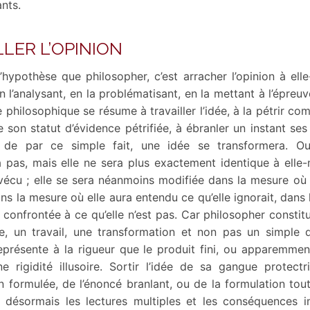
nts.
LER L’OPINION
’hypothèse que philosopher, c’est arracher l’opinion à el
n l’analysant, en la problématisant, en la mettant à l’épreu
ce philosophique se résume à travailler l’idée, à la pétrir co
de son statut d’évidence pétrifiée, à ébranler un instant se
 de par ce simple fait, une idée se transformera. O
 pas, mais elle ne sera plus exactement identique à elle
 vécu ; elle se sera néanmoins modifiée dans la mesure où 
dans la mesure où elle aura entendu ce qu’elle ignorait, dans
é confrontée à ce qu’elle n’est pas. Car philosopher constit
e, un travail, une transformation et non pas un simple d
eprésente à la rigueur que le produit fini, ou apparemment 
e rigidité illusoire. Sortir l’idée de sa gangue protectr
non formulée, de l’énoncé branlant, ou de la formulation tout
 désormais les lectures multiples et les conséquences im