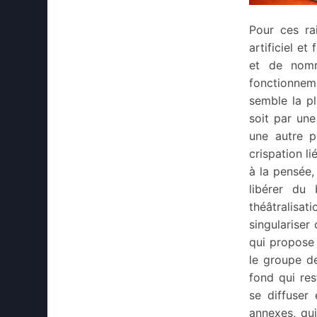
Pour ces ra
artificiel et
et de nomm
fonctionnem
semble la pl
soit par une
une autre p
crispation li
à la pensée,
libérer du
théâtralisat
singulariser
qui propose 
le groupe de
fond qui res
se diffuser
annexes, qui