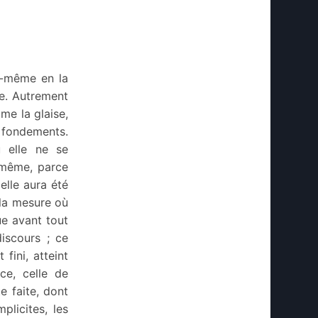
le-même en la
ve. Autrement
mme la glaise,
s fondements.
u elle ne se
-même, parce
elle aura été
 la mesure où
ue avant tout
iscours ; ce
fini, atteint
ice, celle de
e faite, dont
plicites, les