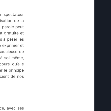
n spectateur
isation de la
a parole peut
t gratuite et
s à peser les
e exprimer et
 soucieuse de
 à soi-même,
ours qu’elle
r le principe
scient de nos
ice, avec ses