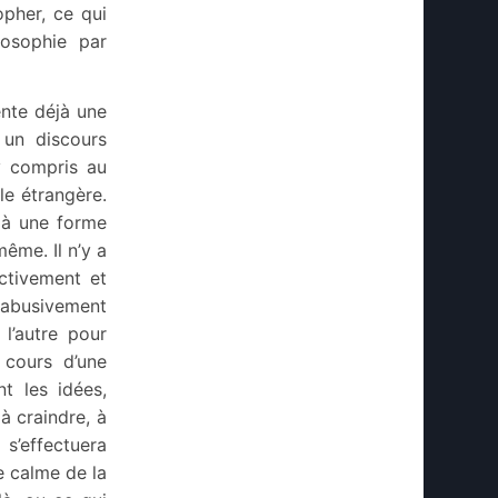
opher, ce qui
losophie par
ente déjà une
 un discours
 y compris au
le étrangère.
éjà une forme
ême. Il n’y a
ctivement et
 abusivement
 l’autre pour
 cours d’une
t les idées,
à craindre, à
 s’effectuera
le calme de la