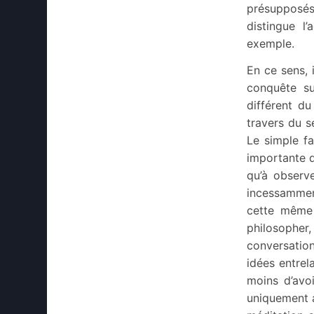
présupposés 
distingue l’
exemple.
En ce sens, 
conquête su
différent du
travers du s
Le simple fa
importante d
qu’à observe
incessammen
cette même p
philosopher
conversatio
idées entrel
moins d’avoi
uniquement ap