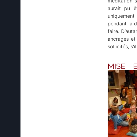
méditation s
aurait pu ê
uniquement 
pendant la d
faire. D’auta
ancrages et 
sollicités, 
MIS