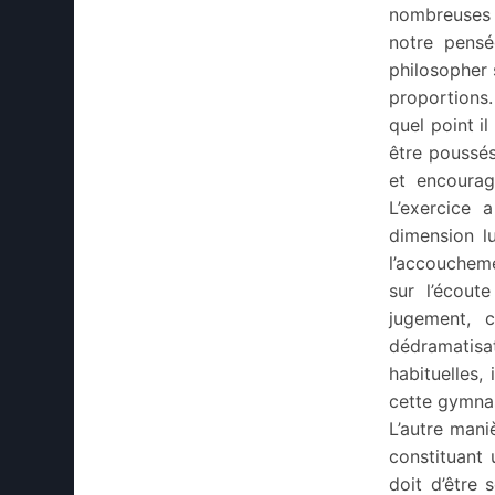
nombreuses é
notre pensée
philosopher 
proportions.
quel point i
être poussés
et encourag
L’exercice 
dimension lu
l’accoucheme
sur l’écout
jugement, c
dédramatisat
habituelles, 
cette gymnas
L’autre maniè
constituant
doit d’être