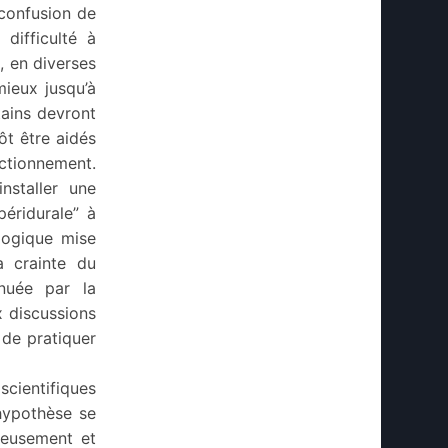
 confusion de
 difficulté à
, en diverses
mieux jusqu’à
tains devront
ôt être aidés
ctionnement.
nstaller une
péridurale” à
ologique mise
a crainte du
énuée par la
 discussions
s de pratiquer
 scientifiques
hypothèse se
ieusement et