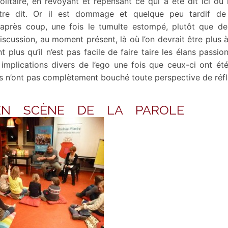
olitaire, en revoyant et repensant ce qui a été dit ici ou 
tre dit. Or il est dommage et quelque peu tardif de
après coup, une fois le tumulte estompé, plutôt que de
iscussion, au moment présent, là où l’on devrait être plus
nt plus qu’il n’est pas facile de faire taire les élans passio
implications divers de l’ego une fois que ceux-ci ont ét
s’ils n’ont pas complètement bouché toute perspective de réfl
E EN SCÈNE DE LA PA