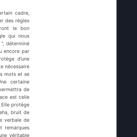
rtain cadre,
ser des règles
ront le bon
gle qui nous
 ”, déterminé
ou encore par
rotège d’une
cte nécessaire
es mots et se
ne certaine
 permettra de
ace est celle
 Elle protège
ha, bruit de
ie verbale de
et remarques
ne véritable