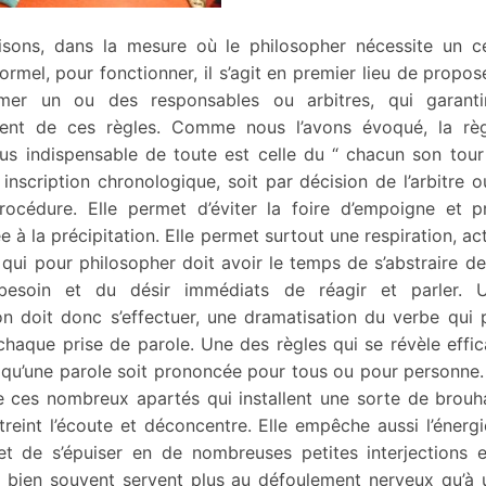
isons, dans la mesure où le philosopher nécessite un ce
 formel, pour fonctionner, il s’agit en premier lieu de propo
er un ou des responsables ou arbitres, qui garanti
ent de ces règles. Comme nous l’avons évoqué, la rè
us indispensable de toute est celle du “ chacun son tour
 inscription chronologique, soit par décision de l’arbitre 
rocédure. Elle permet d’éviter la foire d’empoigne et p
ée à la précipitation. Elle permet surtout une respiration, a
 qui pour philosopher doit avoir le temps de s’abstraire d
 besoin et du désir immédiats de réagir et parler. U
ion doit donc s’effectuer, une dramatisation du verbe qui
 chaque prise de parole. Une des règles qui se révèle effic
qu’une parole soit prononcée pour tous ou pour personne.
 ces nombreux apartés qui installent une sorte de brouha
treint l’écoute et déconcentre. Elle empêche aussi l’énerg
 et de s’épuiser en de nombreuses petites interjections 
 bien souvent servent plus au défoulement nerveux qu’à u