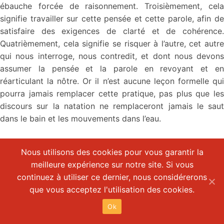
ébauche forcée de raisonnement. Troisièmement, cela
signifie travailler sur cette pensée et cette parole, afin de
satisfaire des exigences de clarté et de cohérence.
Quatrièmement, cela signifie se risquer à l’autre, cet autre
qui nous interroge, nous contredit, et dont nous devons
assumer la pensée et la parole en revoyant et en
réarticulant la nôtre. Or il n’est aucune leçon formelle qui
pourra jamais remplacer cette pratique, pas plus que les
discours sur la natation ne remplaceront jamais le saut
dans le bain et les mouvements dans l’eau.
Nous utilisons des cookies pour vous garantir la
4 – Être soi-même
meilleure expérience sur notre site. Si vous
Aussi choquant que puisse paraître pour certains une telle
continuez à utiliser ce dernier, nous considérerons
affirmation, aller à l’école est une activité aliénante pour le
que vous acceptez l'utilisation des cookies.
sujet existant et pensant qu’est l’enfant. Ceci dit, afin de
Ok
rassurer quelque peu, ajoutons que toute activité