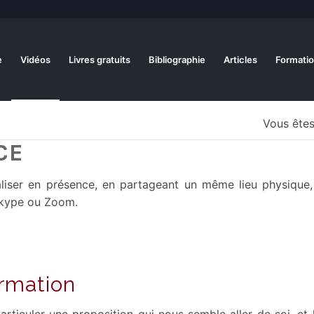
e
Vidéos
Livres gratuits
Bibliographie
Articles
Formatio
Vous êtes 
CE
aliser en présence, en partageant un même lieu physique,
Skype ou Zoom.
irmation
articuler une proposition qui nous semble aller de soi, et 