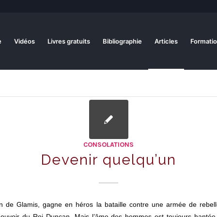
e
Vidéos
Livres gratuits
Bibliographie
Articles
Formatio
CONSOLATIONS
Devenir quelqu’un
 de Glamis, gagne en héros la bataille contre une armée de rebell
pouvoir du Roi Duncan. Mais l’âme des hommes est toujours hantée 