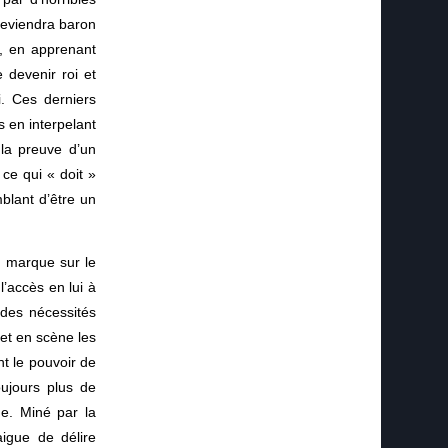
 deviendra baron
t, en apprenant
e devenir roi et
. Ces derniers
 en interpelant
 la preuve d’un
ce qui « doit »
mblant d’être un
a marque sur le
l’accès en lui à
 des nécessités
met en scène les
t le pouvoir de
oujours plus de
ue. Miné par la
aigue de délire