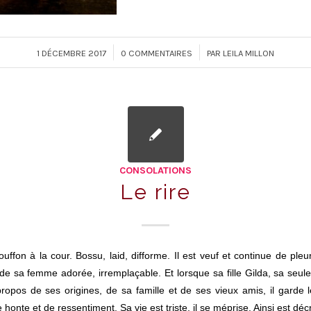
/
/
1 DÉCEMBRE 2017
0 COMMENTAIRES
PAR
LEILA MILLON
CONSOLATIONS
Le rire
ouffon à la cour. Bossu, laid, difforme. Il est veuf et continue de pl
de sa femme adorée, irremplaçable. Et lorsque sa fille Gilda, sa seule
ropos de ses origines, de sa famille et de ses vieux amis, il garde l
 honte et de ressentiment. Sa vie est triste, il se méprise. Ainsi est déc