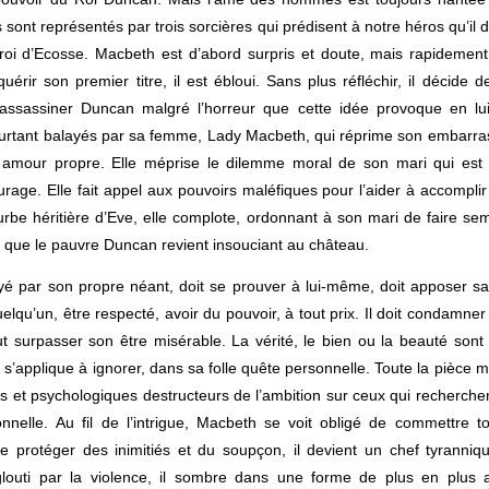
ls sont représentés par trois sorcières qui prédisent à notre héros qu’il
oi d’Ecosse. Macbeth est d’abord surpris et doute, mais rapidemen
cquérir son premier titre, il est ébloui. Sans plus réfléchir, il décide d
’assassiner Duncan malgré l’horreur que cette idée provoque en lui
urtant balayés par sa femme, Lady Macbeth, qui réprime son embarras
on amour propre. Elle méprise le dilemme moral de son mari qui est
age. Elle fait appel aux pouvoirs maléfiques pour l’aider à accomplir 
ourbe héritière d’Eve, elle complote, ordonnant à son mari de faire se
s que le pauvre Duncan revient insouciant au château.
yé par son propre néant, doit se prouver à lui-même, doit apposer s
lqu’un, être respecté, avoir du pouvoir, à tout prix. Il doit condamner 
ut surpasser son être misérable. La vérité, le bien ou la beauté sont
il s’applique à ignorer, dans sa folle quête personnelle. Toute la pièce 
s et psychologiques destructeurs de l’ambition sur ceux qui recherchen
onnelle.
Au fil de l’intrigue, Macbeth se voit obligé de commettre t
e protéger des inimitiés et du soupçon, il devient un chef tyranniq
nglouti par la violence, il sombre dans une forme de plus en plus 