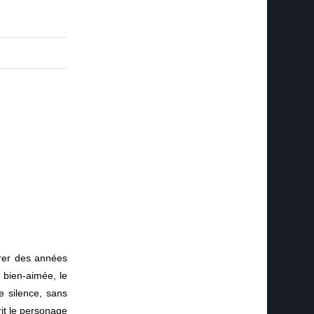
eurer des années
 bien-aimée, le
e silence, sans
rit le personage