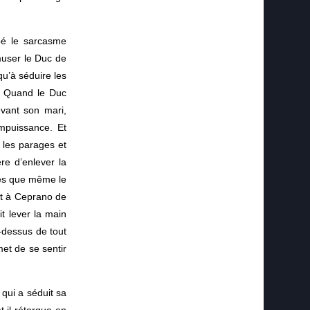
pé le sarcasme
amuser le Duc de
u’à séduire les
s. Quand le Duc
vant son mari,
impuissance. Et
 les parages et
re d’enlever la
ies que même le
nt à Ceprano de
t lever la main
-dessus de tout
met de se sentir
qui a séduit sa
t il rétorque en