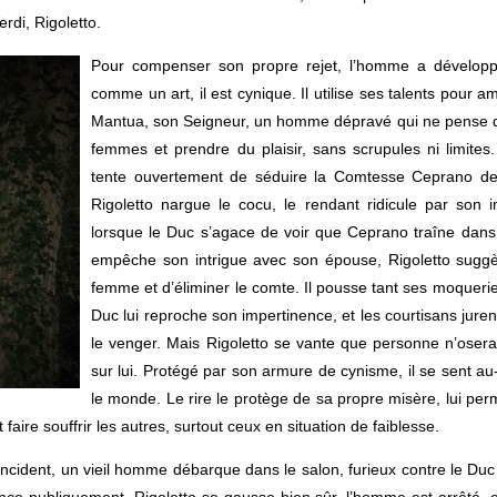
erdi, Rigoletto.
Pour compenser son propre rejet, l’homme a dévelop
comme un art, il est cynique. Il utilise ses talents pour 
Mantua, son Seigneur, un homme dépravé qui ne pense q
femmes et prendre du plaisir, sans scrupules ni limite
tente ouvertement de séduire la Comtesse Ceprano de
Rigoletto nargue le cocu, le rendant ridicule par son 
lorsque le Duc s’agace de voir que Ceprano traîne dans
empêche son intrigue avec son épouse, Rigoletto suggè
femme et d’éliminer le comte. Il pousse tant ses moquer
Duc lui reproche son impertinence, et les courtisans jure
le venger. Mais Rigoletto se vante que personne n’oserai
sur lui. Protégé par son armure de cynisme, il se sent au
le monde. Le rire le protège de sa propre misère, lui per
t faire souffrir les autres, surtout ceux en situation de faiblesse.
ncident, un vieil homme débarque dans le salon, furieux contre le Duc 
nonce publiquement. Rigoletto se gausse bien sûr, l’homme est arrêté, e