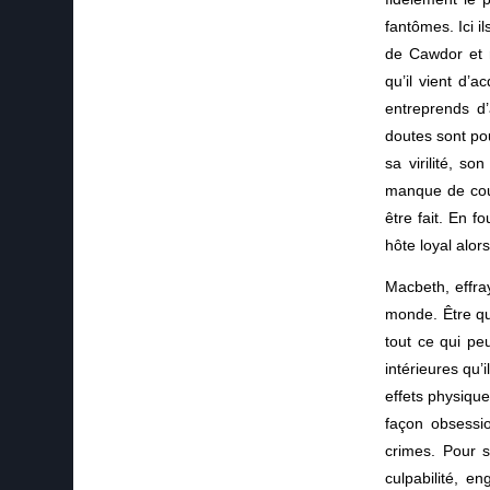
fantômes. Ici i
de Cawdor et r
qu’il vient d’a
entreprends d
doutes sont po
sa virilité, s
manque de cour
être fait. En f
hôte loyal alor
Macbeth, effra
monde. Être que
tout ce qui pe
intérieures qu’
effets physique
façon obsessi
crimes. Pour s
culpabilité, e