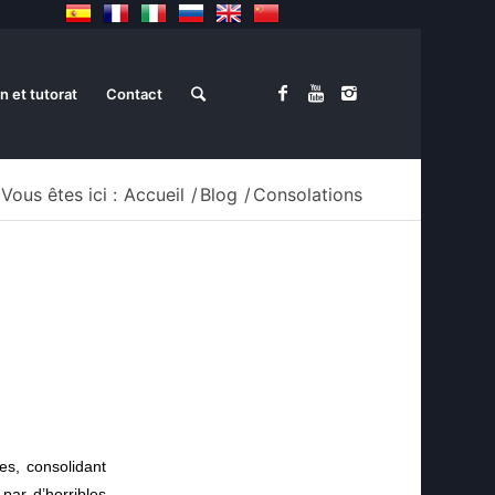
n et tutorat
Contact
Vous êtes ici :
Accueil
/
Blog
/
Consolations
es, consolidant
par d’horribles