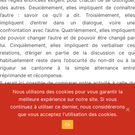
des autres. Deuxièmement, elles impliquent de connaître
l’autre : savoir ce qu’il a dit. Troisièmement, elles
impliquent d’entrer dans un dialogue, voire une
confrontation avec l’autre. Quatrièmement, elles impliquent
de pouvoir changer l’autre et de pouvoir être changé par
lui. Cinquièmement, elles impliquent de verbaliser ces
relations, d’ériger en partie de la discussion ce qui
habituellement reste dans l’obscurité du non-dit ou à la
rigueur se cantonne à la simple alternance entre
réprimande et récompense.
Il serait ici possible de comparer notre activité à celle du
sport d’équipe, facteur important de socialisation chez
Nous utilisons des cookies pour vous garantir la
l’enfant, qui aussi implique de connaître l’autre, de savoir
meilleure expérience sur notre site. Si vous
ce qu’il fait, d’agir sur lui et de se confronter à lui. Ce type
continuez à utiliser ce dernier, nous considérerons
d’activité se distingue de l’activité intellectuelle classique,
que vous acceptez l'utilisation des cookies.
qui en général s’effectue seul, même lorsque l’on est en
Ok
groupe. Tendance intellectuelle individualiste que l’école