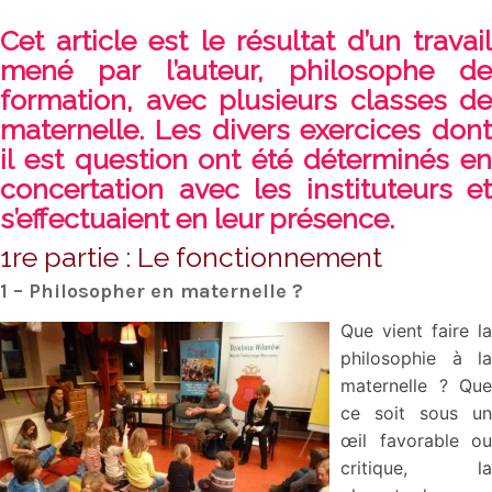
Cet article est le résultat d’un travail
mené par l’auteur, philosophe de
formation, avec plusieurs classes de
maternelle. Les divers exercices dont
il est question ont été déterminés en
concertation avec les instituteurs et
s’effectuaient en leur présence.
1re partie : Le fonctionnement
1 – Philosopher en maternelle ?
Que vient faire la
philosophie à la
maternelle ? Que
ce soit sous un
œil favorable ou
critique, la