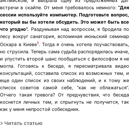
английском, и выбрала одну из предложенных дат
встречи в скайпе. От меня требовалось немного:
“Для
сессии используйте компьютер. Подготовьте вопрос,
который вы бы хотели обсудить. Это может быть все
что угодно”.
Раздумывая над вопросом, я бродила п
лесу вокруг санатория, вспоминая июньский семинар
1
Оскара в Киеве
. Тогда я очень хотела поучаствовать
но струсила. Теперь сама судьба распорядилась иначе,
и упустить второй шанс пообщаться с философом я не
могла. Готовясь к беседе, я пересматривала видео
консультаций, составила список из возможных тем, и
еще один список из своих наблюдений, и к тому же
список советов самой себе, “как не облажаться”.
Отчего такая тревога? От предчувствия, что беседа
коснется личных тем, и спрыгнуть не получится, так
как у меня непростой собеседник.
>
Читать статью