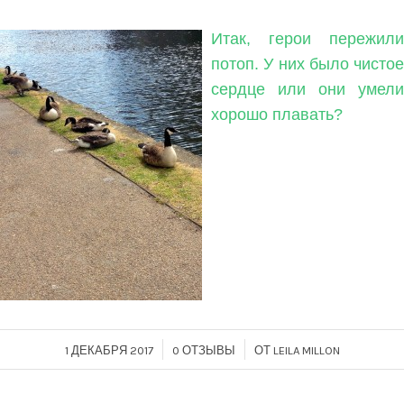
Итак, герои пережили
потоп. У них было чистое
сердце или они умели
хорошо плавать?
/
/
1 ДЕКАБРЯ 2017
0 ОТЗЫВЫ
ОТ
LEILA MILLON