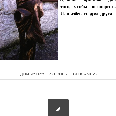
того, чтобы поговорить.
Или избегать друг друга.
/
/
1 ДЕКАБРЯ 2017
0 ОТЗЫВЫ
ОТ
LEILA MILLON