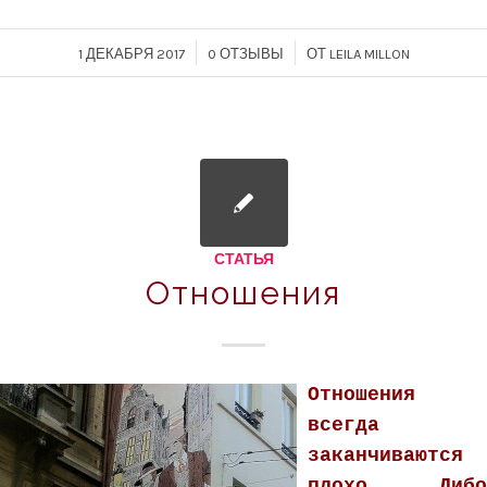
/
/
1 ДЕКАБРЯ 2017
0 ОТЗЫВЫ
ОТ
LEILA MILLON
СТАТЬЯ
Отношения
Отношения
всегда
заканчиваются
плохо. Либо