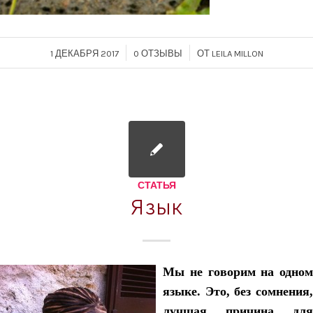
/
/
1 ДЕКАБРЯ 2017
0 ОТЗЫВЫ
ОТ
LEILA MILLON
СТАТЬЯ
Язык
Мы не говорим на одном
языке. Это, без сомнения,
лучшая причина для